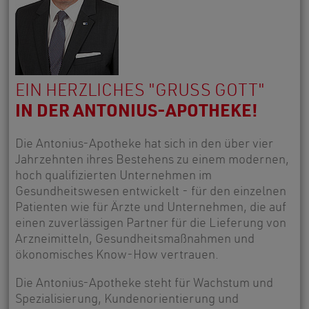
EIN HERZLICHES "GRÜSS GOTT"
IN DER ANTONIUS-APOTHEKE!
Die Antonius-Apotheke hat sich in den über vier
Jahrzehnten ihres Bestehens zu einem modernen,
hoch qualifizierten Unternehmen im
Gesundheitswesen entwickelt - für den einzelnen
Patienten wie für Ärzte und Unternehmen, die auf
einen zuverlässigen Partner für die Lieferung von
Arzneimitteln, Gesundheitsmaßnahmen und
ökonomisches Know-How vertrauen.
Die Antonius-Apotheke steht für Wachstum und
Spezialisierung, Kundenorientierung und