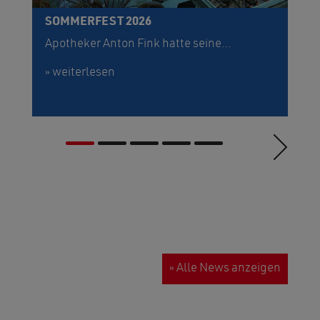
SOMMERFEST 2026
Ä
G
Apotheker Anton Fink hatte seine…
T
» weiterlesen
» 
» Alle News anzeigen