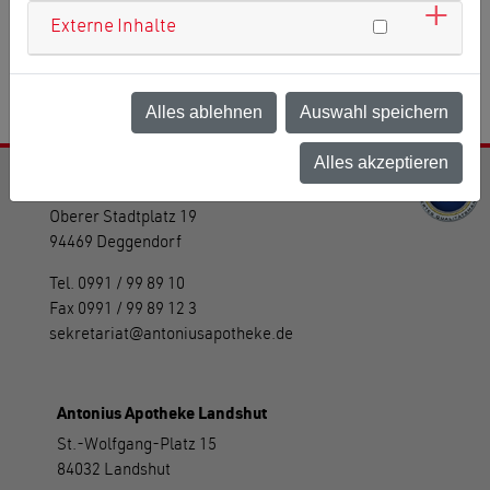
Externe Inhalte
Zurück zur Übersicht
Alles ablehnen
Auswahl speichern
Alles akzeptieren
Antonius Apotheke Deggendorf
Oberer Stadtplatz 19
94469 Deggendorf
Tel.
0991 / 99 89 10
Fax
0991 / 99 89 12 3
sekretariat
antoniusapotheke.de
Antonius Apotheke Landshut
St.-Wolfgang-Platz 15
84032 Landshut