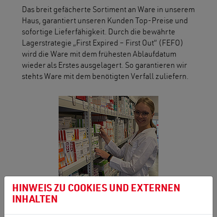
Das breit gefächerte Sortiment an Ware in unserem
Haus, garantiert unseren Kunden Top-Preise und
sofortige Lieferfähigkeit. Durch die bewährte
Lagerstrategie „First Expired – First Out“ (FEFO)
wird die Ware mit dem frühesten Ablaufdatum
wieder als Erstes ausgelagert. So garantieren wir
stehts Ware mit dem benötigten Verfall zuliefern.
HINWEIS ZU COOKIES UND EXTERNEN
INHALTEN