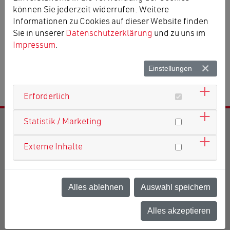
können Sie jederzeit widerrufen. Weitere
Informationen zu Cookies auf dieser Website finden
Sie in unserer
Datenschutzerklärung
und zu uns im
Impressum
.
Einstellungen
Zurück zur Übersicht
Erforderlich
Statistik / Marketing
Antonius Apotheke Deggendorf
Oberer Stadtplatz 19
Externe Inhalte
94469 Deggendorf
Tel.
0991 / 99 89 10
Fax
0991 / 99 89 12 3
Alles ablehnen
Auswahl speichern
sekretariat
antoniusapotheke.de
Alles akzeptieren