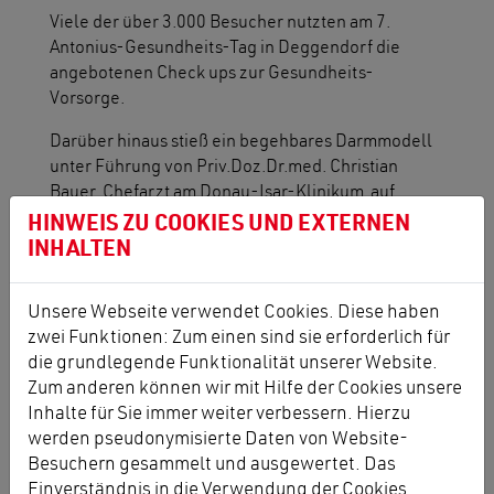
Viele der über 3.000 Besucher nutzten am 7.
Antonius-Gesundheits-Tag in Deggendorf die
angebotenen Check ups zur Gesundheits-
Vorsorge.
Darüber hinaus stieß ein begehbares Darmmodell
unter Führung von Priv.Doz.Dr.med. Christian
Bauer, Chefarzt am Donau-Isar-Klinikum auf
ebenso grosses Interesse, wie die
HINWEIS ZU COOKIES UND EXTERNEN
Spezialberatungen von 16 Pharmafirmen an den
INHALTEN
Ständen.
Unsere Webseite verwendet Cookies. Diese haben
zwei Funktionen: Zum einen sind sie erforderlich für
die grundlegende Funktionalität unserer Website.
Zum anderen können wir mit Hilfe der Cookies unsere
Inhalte für Sie immer weiter verbessern. Hierzu
werden pseudonymisierte Daten von Website-
Besuchern gesammelt und ausgewertet. Das
Einverständnis in die Verwendung der Cookies